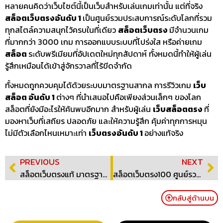
หลายคนคิดว่าเว็บไซต์นี้เป็นเว็บสำหรับเล่นเกมเท่านั้น แต่ที่จริง
สล็อตเว็บตรงอันดับ 1
เป็นศูนย์รวมประสบการณ์ระดับโลกที่รวม
ทุกสไตล์ความสนุกไว้ครบในที่เดียว
สล็อตเว็บตรง
มีจำนวนเกม
ที่มากกว่า 3000 เกม การออกแบบระบบที่โปร่งใส หรือค่ายเกม
สล็อต
ระดับพรีเมียมที่อัปเดตใหม่ทุกสัปดาห์ ทั้งหมดนี้ทำให้ผู้เล่น
รู้สึกเหมือนได้เข้าสู่จักรวาลที่ไร้ขีดจำกัด
ทั้งหมดถูกควบคุมได้ด้วยระบบมาตรฐานสากล การรีวิวเกม
เว็บ
สล็อต อันดับ 1
ต่างๆ ที่นำเสนอไปคือเพียงส่วนเล็กๆ ของโลก
สล็อตที่ยังมีอะไรให้ค้นพบอีกมาก สำหรับผู้เล่น
เว็บสล็อตตรง
ที่
มองหาเว็บที่เสถียร ปลอดภัย และให้ความรู้สึก คุ้มค่าทุกการหมุน
ไม่มีตัวเลือกไหนเหมาะเท่า
เว็บตรงอันดับ 1
อย่างแท้จริง
PREVIOUS
NEXT
สล็อตเว็บตรงแท้ มาตรฐานระดับโลก ระบบปลอดภัย ถอนง่าย จ่ายจริง
สล็อตเว็บตรง100 ศูนย์รวมเกมดังระดับโลก เล่นแล้ว แตกหนัก RTP สูง
กลับสู่ด้านบน