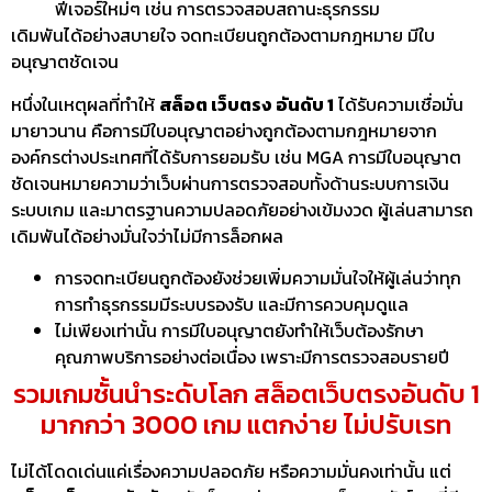
ฟีเจอร์ใหม่ๆ เช่น การตรวจสอบสถานะธุรกรรม
เดิมพันได้อย่างสบายใจ จดทะเบียนถูกต้องตามกฎหมาย มีใบ
อนุญาตชัดเจน
หนึ่งในเหตุผลที่ทำให้
สล็อต เว็บตรง อันดับ 1
ได้รับความเชื่อมั่น
มายาวนาน คือการมีใบอนุญาตอย่างถูกต้องตามกฎหมายจาก
องค์กรต่างประเทศที่ได้รับการยอมรับ เช่น MGA การมีใบอนุญาต
ชัดเจนหมายความว่าเว็บผ่านการตรวจสอบทั้งด้านระบบการเงิน
ระบบเกม และมาตรฐานความปลอดภัยอย่างเข้มงวด ผู้เล่นสามารถ
เดิมพันได้อย่างมั่นใจว่าไม่มีการล็อกผล
การจดทะเบียนถูกต้องยังช่วยเพิ่มความมั่นใจให้ผู้เล่นว่าทุก
การทำธุรกรรมมีระบบรองรับ และมีการควบคุมดูแล
ไม่เพียงเท่านั้น การมีใบอนุญาตยังทำให้เว็บต้องรักษา
คุณภาพบริการอย่างต่อเนื่อง เพราะมีการตรวจสอบรายปี
รวมเกมชั้นนำระดับโลก สล็อตเว็บตรงอันดับ 1
มากกว่า 3000 เกม แตกง่าย ไม่ปรับเรท
ไม่ได้โดดเด่นแค่เรื่องความปลอดภัย หรือความมั่นคงเท่านั้น แต่