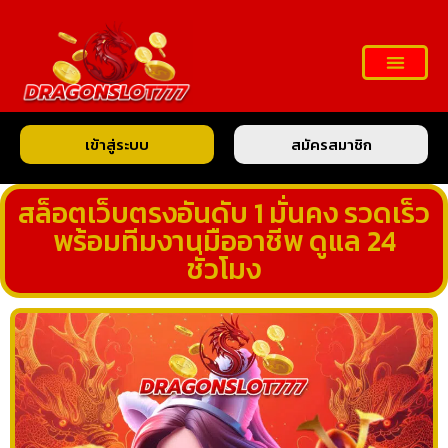
เข้าสู่ระบบ
สมัครสมาชิก
สล็อตเว็บตรงอันดับ 1 มั่นคง รวดเร็ว
พร้อมทีมงานมืออาชีพ ดูแล 24
ชั่วโมง