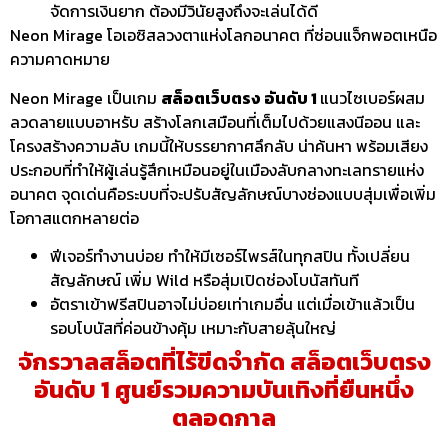
จัดการเงินยาก ต้องมีวินัยสูงถึงจะเล่นได้ดี
Neon Mirage โอเอซิสลวงตาแห่งโลกอนาคต ที่ซ่อนแจ็กพอตเหนือ
ความคาดหมาย
Neon Mirage เป็นเกม
สล็อตเว็บตรง อันดับ 1
แนวไซเบอร์ผสม
ลวดลายแบบอาหรับ สร้างโลกเสมือนที่เต็มไปด้วยแสงนีออน และ
โครงสร้างความลับ เกมนี้ให้บรรยากาศลึกลับ น่าค้นหา พร้อมเสียง
ประกอบที่ทำให้ผู้เล่นรู้สึกเหมือนอยู่ในเมืองลับกลางทะเลทรายแห่ง
อนาคต จุดเด่นคือระบบที่จะปรับสัญลักษณ์บางช่องแบบสุ่มเพื่อเพิ่ม
โอกาสแตกหลายต่อ
ฟีเจอร์ทำงานบ่อย ทำให้มีเซอร์ไพรส์ในทุกสปิน ทั้งเปลี่ยน
สัญลักษณ์ เพิ่ม Wild หรือสุ่มเปิดช่องโบนัสทันที
อัตราเข้าฟรีสปินอาจไม่บ่อยเท่าเกมอื่น แต่เมื่อเข้าแล้วเป็น
รอบโบนัสที่ค่อนข้างคุ้ม เหมาะกับสายลุ้นใหญ่
จักรวาลสล็อตที่ไร้ขีดจำกัด
สล็อตเว็บตรง
อันดับ 1
ศูนย์รวมความบันเทิงที่ยืนหนึ่ง
ตลอดกาล